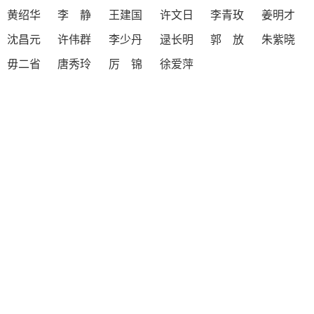
黄绍华
李 静
王建国
许文日
李青玫
姜明才
沈昌元
许伟群
李少丹
逯长明
郭 放
朱紫晓
毋二省
唐秀玲
厉 锦
徐爱萍