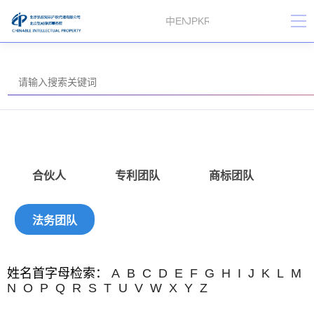
中
EN
JP
KR
合伙人
专利团队
商标团队
法务团队
姓名首字母检索：
A
B
C
D
E
F
G
H
I
J
K
L
M
N
O
P
Q
R
S
T
U
V
W
X
Y
Z